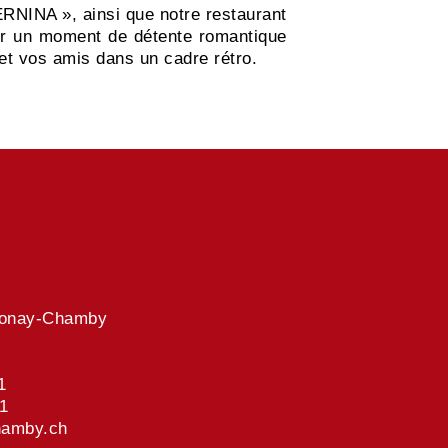
ERNINA », ainsi que notre restaurant
our un moment de détente romantique
 et vos amis dans un cadre rétro.
lonay-Chamby
1
21
hamby.ch