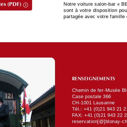
Notre voiture salon-bar « B
es (PDF)
sont à votre disposition p
partagée avec votre famille
RENSEIGNEMENTS
Chemin de fer-Musée B
Case postale 366
CH-1001 Lausanne
Tél.: +41 (0)21 943 21 2
FAX: +41 (0)21 943 22 
reservation[@]blonay-c