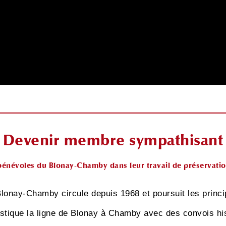
Devenir membre sympathisant
bénévoles du Blonay-Chamby dans leur travail de préservati
onay-Chamby circule depuis 1968 et poursuit les princi
istique la ligne de Blonay à Chamby avec des convois hi