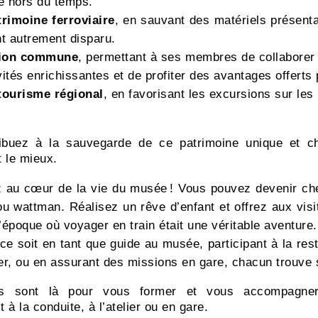
e hors du temps.
rimoine ferroviaire
, en sauvant des matériels présenta
nt autrement disparu.
sion commune
, permettant à ses membres de collaborer à
vités enrichissantes et de profiter des avantages offerts 
tourisme régional
, en favorisant les excursions sur les
re ?
ibuez à la sauvegarde de ce patrimoine unique et ch
 le mieux.
au cœur de la vie du musée ! Vous pouvez devenir chef
ou wattman. Réalisez un rêve d’enfant et offrez aux vis
 l’époque où voyager en train était une véritable aventure.
e soit en tant que guide au musée, participant à la res
lier, ou en assurant des missions en gare, chacun trouve 
s sont là pour vous former et vous accompagner
 à la conduite, à l’atelier ou en gare.