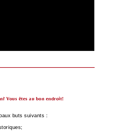
on? Vous êtes au bon endroit!
paux buts suivants :
storiques;