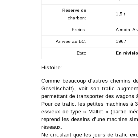
Réserve de
1,5 t
charbon:
Freins:
A main. A 
Arrivée au BC:
1967
Etat:
En révisi
Histoire:
Comme beaucoup d’autres chemins de f
Gesellschaft), voit son trafic augme
permettant de transporter des wagons à
Pour ce trafic, les petites machines à
essieux de type « Mallet » (partie méc
reprend les dessins d’une machine simp
réseaux.
Ne circulant que les jours de trafic ex