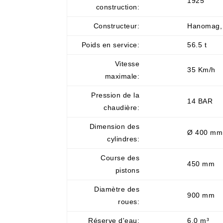
1925
construction:
Constructeur:
Hanomag,
Poids en service:
56.5 t
Vitesse
35 Km/h
maximale:
Pression de la
14 BAR
chaudière:
Dimension des
Ø 400 mm
cylindres:
Course des
450 mm
pistons
Diamètre des
900 mm
roues:
Réserve d'eau:
6,0 m³