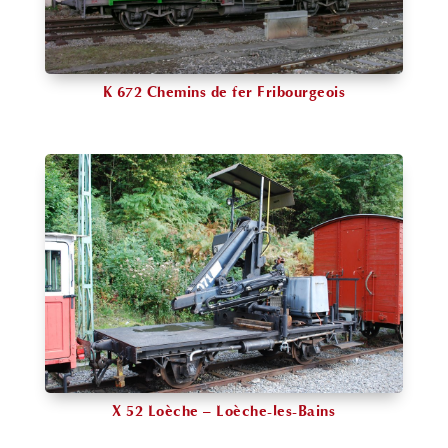
K 672 Chemins de fer Fribourgeois
X 52 Loèche – Loèche-les-Bains