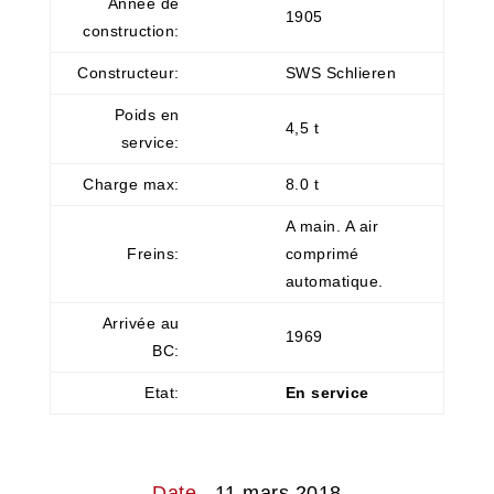
Année de
1905
construction:
Constructeur:
SWS Schlieren
Poids en
4,5 t
service:
Charge max:
8.0 t
A main. A air
Freins:
comprimé
automatique.
Arrivée au
1969
BC:
Etat:
En service
Date
11 mars 2018